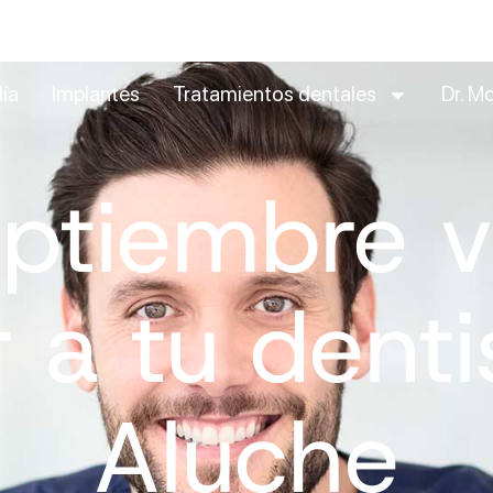
día
Implantes
Tratamientos dentales
Dr. Mo
eptiembre v
r a tu dent
Aluche