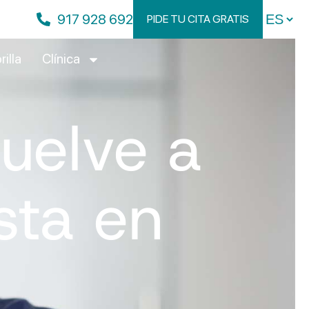
917 928 692
PIDE TU CITA GRATIS
rilla
Clínica
uelve a
ista en