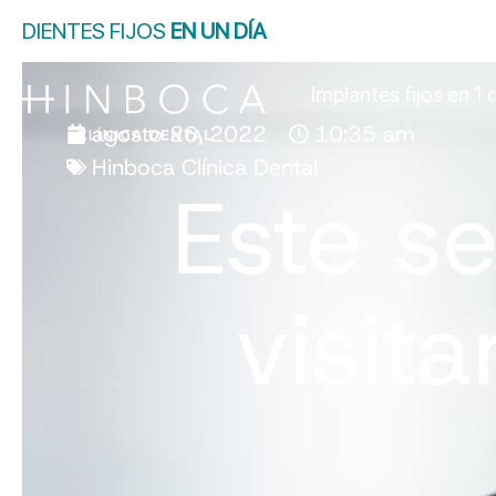
DIENTES FIJOS
EN UN DÍA
Implantes fijos en 1 
agosto 26, 2022
10:35 am
Hinboca Clínica Dental
Este s
visita