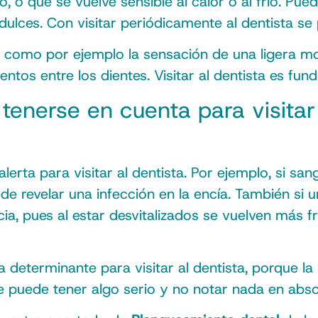
, o que se vuelve sensible al calor o al frío. P
dulces. Con visitar periódicamente al dentista se 
 como por ejemplo la sensación de una ligera mov
tos entre los dientes. Visitar al dentista es fun
enerse en cuenta para visitar a
erta para visitar al dentista. Por ejemplo, si sangr
de revelar una infección en la encía. También si u
a, pues al estar desvitalizados se vuelven más fr
a determinante para visitar al dentista, porque la
e puede tener algo serio y no notar nada en abso