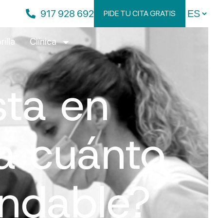
917 928 692
PIDE TU CITA GRATIS
rilla
Clínica
sta en
a cuánto
ndable?