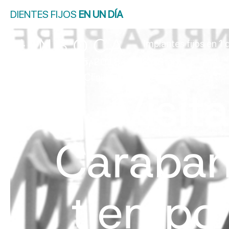
DIENTES FIJOS
EN UN DÍA
Implantes fijos en 1 
marzo 25, 2018
8:16 am
Hinboca Clínica Dental
Visit
Caraban
tiempo