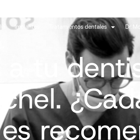
día
Implantes
Tratamientos dentales
Dr. Mo
a a tu denti
chel. ¿Cad
 es recome