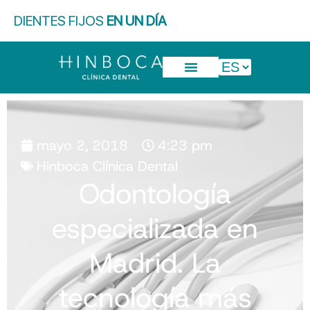
DIENTES FIJOS
EN UN DÍA
mayo 2, 2018
4:23 pm
Hinboca Clínica Dental
Odontología
especializada en
Madrid. La
tecnología más