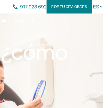
917 928 692
PIDE TU CITA GRATIS
rilla
Clínica
a ¿cómo