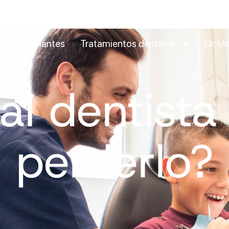
día
Implantes
Tratamientos dentales
Dr. Mo
al dentist
perderlo?