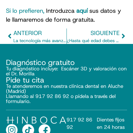
Si lo prefieren,
Introduzca
aquí
sus datos y
le llamaremos de forma gratuita.
ANTERIOR
SIGUIENTE
La tecnología más avanzada para odontología en Aluche
¿Hasta qué edad debes cepillar los dientes de los niños? Dentista de los niños
Diagnóstico gratuito
Tu diagnóstico incluye: Escáner 3D y valoración con
el Dr. Morilla
Pide tu cita
Te atenderemos en nuestra clínica dental en Aluche
(Madrid)
Llamando al 917 92 86 92 o pídela a través del
formulario.
917 92 86
Dientes fijos
92
en 24 horas