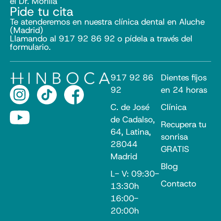
el Dr. Morilla
Pide tu cita
Te atenderemos en nuestra clínica dental en Aluche
(Madrid)
Llamando al 917 92 86 92 o pídela a través del
formulario.
917 92 86
Dientes fijos
92
en 24 horas
C. de José
Clínica
de Cadalso,
Recupera tu
64, Latina,
sonrisa
28044
GRATIS
Madrid
Blog
L- V: 09:30-
Contacto
13:30h
16:00-
20:00h